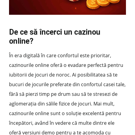
De ce să încerci un cazinou
online?
În era digitală în care confortul este prioritar,
cazinourile online oferă o evadare perfectă pentru
iubitorii de jocuri de noroc. Ai posibilitatea să te
bucuri de jocurile preferate din confortul casei tale,
fără să pierzi timp pe drum sau să te stresezi de
aglomerația din sălile fizice de jocuri. Mai mult,
cazinourile online sunt o soluție excelentă pentru
începători, având în vedere că multe dintre ele
oferă versiuni demo pentru a te acomoda cu