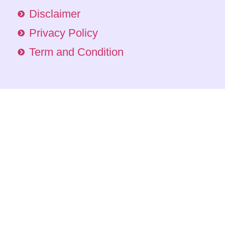
Disclaimer
Privacy Policy
Term and Condition