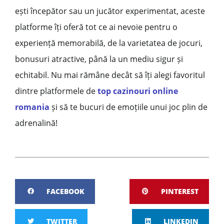
ești începător sau un jucător experimentat, aceste
platforme îți oferă tot ce ai nevoie pentru o
experiență memorabilă, de la varietatea de jocuri,
bonusuri atractive, până la un mediu sigur și
echitabil. Nu mai rămâne decât să îți alegi favoritul
dintre platformele de
top cazinouri online
romania
și să te bucuri de emoțiile unui joc plin de
adrenalină!
FACEBOOK
PINTEREST
TWITTER
LINKEDIN