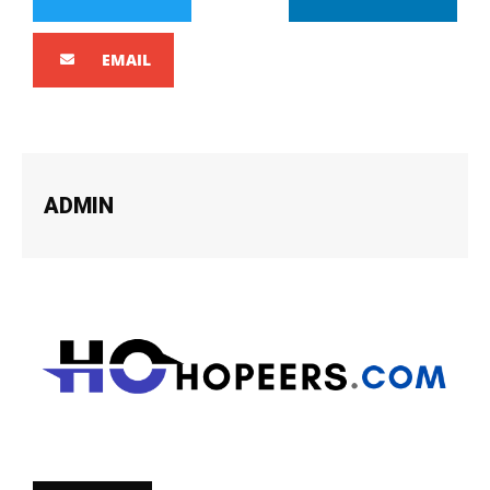
EMAIL
ADMIN